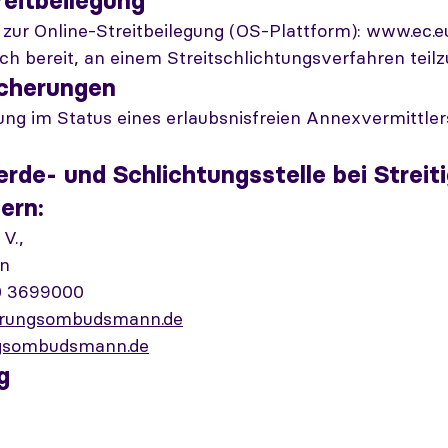
reitbeilegung
zur Online-Streitbeilegung (OS-Plattform): www.ec.
och bereit, an einem Streitschlichtungsverfahren tei
icherungen
ung im Status eines erlaubsnisfreien Annexvermittler
de- und Schlichtungsstelle bei Streiti
ern:
V.,
in
0 3699000
erungsombudsmann.de
gsombudsmann.de
g