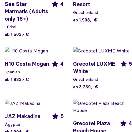
Sea Star
4
Resort
Marmaris (Adults
Griechenland
only 16+)
ab 1.908,- €
Türkei
ab 1.503,- €
H10 Costa Mogan
4
Grecotel LUXME
5
White
Spanien
Griechenland
ab 1.933,- €
ab 3.259,- €
JAZ Makadina
5
Grecotel Plaza
4
Ägypten
Beach House