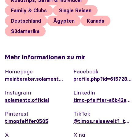
Roadtrips, Safari & Individual
Family & Clubs
Single Reisen
Deutschland
Ägypten
Kanada
Südamerika
Mehr Informationen zu mir
Homepage
Facebook
meinberater.solamento.com/timopfeiffer
profile.php?id=61572806819839
Instagram
LinkedIn
solamento.official
timo-pfeiffer-a6b42a355
Pinterest
TikTok
timopfeiffer0505
@timos.reisewelt?_t=ZN-8uUWnnZJ9wQ&_r=1
X
Xing