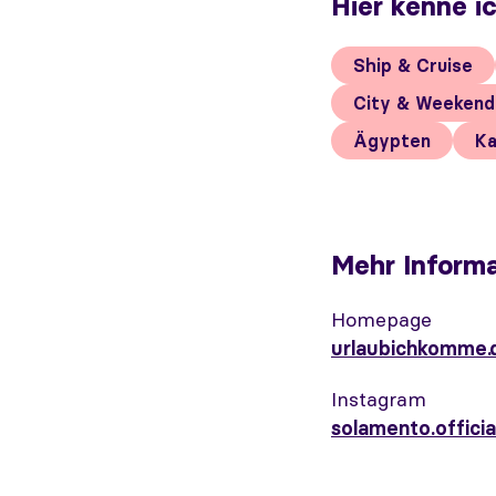
Hier kenne i
Ship & Cruise
City & Weekend
Ägypten
Ka
Mehr Informa
Homepage
urlaubichkomme.
Instagram
solamento.officia