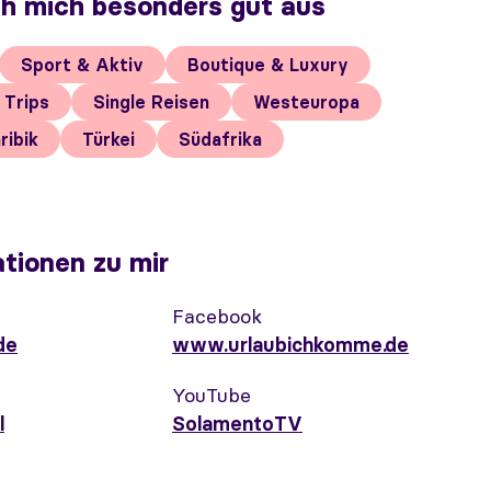
ch mich besonders gut aus
Sport & Aktiv
Boutique & Luxury
 Trips
Single Reisen
Westeuropa
ribik
Türkei
Südafrika
tionen zu mir
Facebook
de
www.urlaubichkomme.de
YouTube
l
SolamentoTV