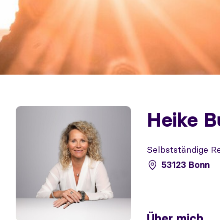
Heike B
Selbstständige R
53123 Bonn
Über mich