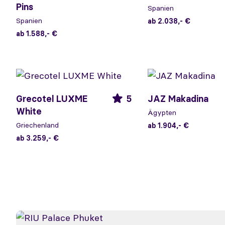
Pins
Spanien
Spanien
ab 2.038,- €
ab 1.588,- €
Grecotel LUXME
5
JAZ Makadina
White
Ägypten
Griechenland
ab 1.904,- €
ab 3.259,- €