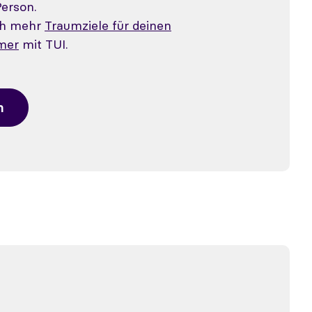
Person.
ch mehr
Traumziele für deinen
mer
mit TUI.
n