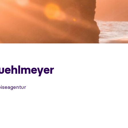
uehlmeyer
eiseagentur