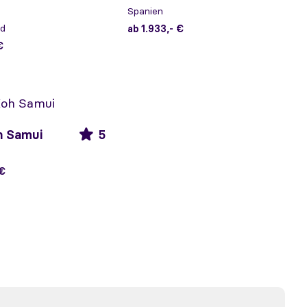
Spanien
nd
ab 1.933,- €
€
h Samui
5
 €