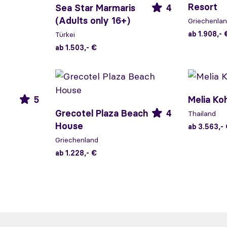
Resort
Sea Star Marmaris
4
(Adults only 16+)
Griechenla
ab 1.908,- 
Türkei
ab 1.503,- €
5
Melia Ko
Grecotel Plaza Beach
4
Thailand
House
ab 3.563,-
Griechenland
ab 1.228,- €