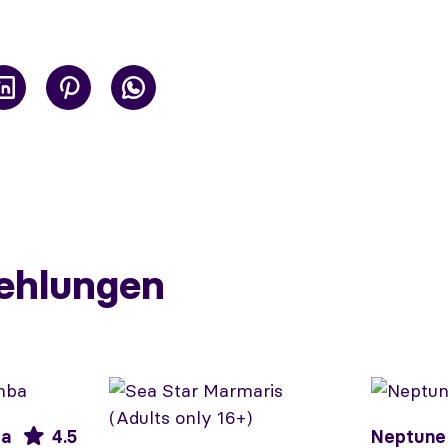
ehlungen
ba
4.5
Neptune