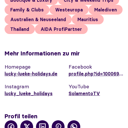
Boutique & Luxury
City & Weekend Trips
Family & Clubs
Westeuropa
Malediven
Australien & Neuseeland
Mauritius
Thailand
AIDA ProfiPartner
Mehr Informationen zu mir
Homepage
Facebook
lucky-lueke-holidays.de
profile.php?id=100069847346384
Instagram
YouTube
lucky_lueke_holidays
SolamentoTV
Profil teilen