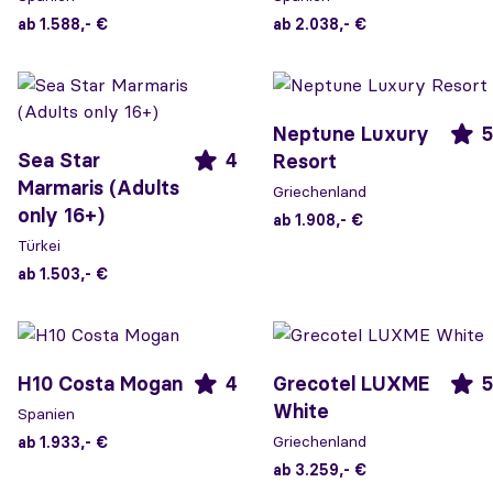
ab 1.588,- €
ab 2.038,- €
Neptune Luxury
5
Sea Star
4
Resort
Marmaris (Adults
Griechenland
only 16+)
ab 1.908,- €
Türkei
ab 1.503,- €
H10 Costa Mogan
4
Grecotel LUXME
5
White
Spanien
Griechenland
ab 1.933,- €
ab 3.259,- €