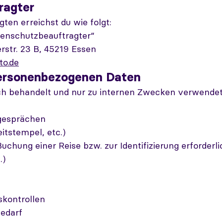
ragter
en erreichst du wie folgt:
tenschutzbeauftragter“
str. 23 B, 45219 Essen
o.de
personenbezogenen Daten
ch behandelt und nur zu internen Zwecken verwendet
gesprächen
tstempel, etc.)
Buchung einer Reise bzw. zur Identifizierung erforder
.)
skontrollen
edarf