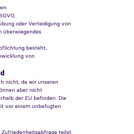
en:
 DSGVO,
sübung oder Verteidigung von
in überwiegendes
rpflichtung besteht,
 Abwicklung von
nd
h nicht, da wir unseren
önnen aber nicht
erhalb der EU befinden. Die
mit vor einem unbefugten
ufriedenheitsabfrage teilst.