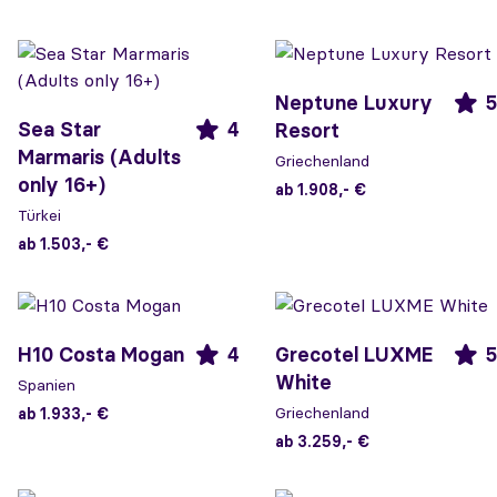
Neptune Luxury
5
Sea Star
4
Resort
Marmaris (Adults
Griechenland
only 16+)
ab 1.908,- €
Türkei
ab 1.503,- €
H10 Costa Mogan
4
Grecotel LUXME
5
White
Spanien
Griechenland
ab 1.933,- €
ab 3.259,- €