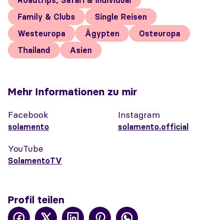
Roadtrips, Safari & Individual
Family & Clubs
Single Reisen
Westeuropa
Ägypten
Osteuropa
Thailand
Asien
Mehr Informationen zu mir
Facebook
Instagram
solamento
solamento.official
YouTube
SolamentoTV
Profil teilen