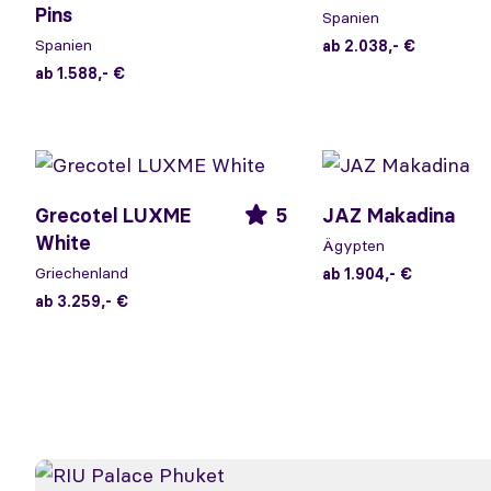
Pins
Spanien
Spanien
ab 2.038,- €
ab 1.588,- €
Grecotel LUXME
5
JAZ Makadina
White
Ägypten
Griechenland
ab 1.904,- €
ab 3.259,- €