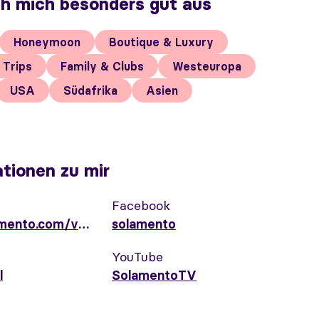
ch mich besonders gut aus
Honeymoon
Boutique & Luxury
 Trips
Family & Clubs
Westeuropa
USA
Südafrika
Asien
tionen zu mir
Facebook
meinberater.solamento.com/valentinamartinic
solamento
YouTube
l
SolamentoTV