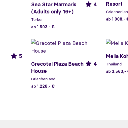
Resort
Sea Star Marmaris
4
(Adults only 16+)
Griechenla
ab 1.908,- 
Türkei
ab 1.503,- €
5
Melia Ko
Grecotel Plaza Beach
4
Thailand
House
ab 3.563,-
Griechenland
ab 1.228,- €