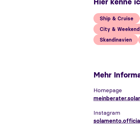
Hier kenne i
Ship & Cruise
City & Weekend
Skandinavien
Mehr Informa
Homepage
Instagram
solamento.officia