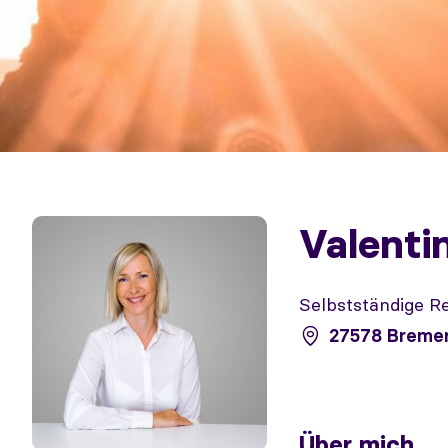
Valenti
Selbstständige R
27578 Breme
Über mich