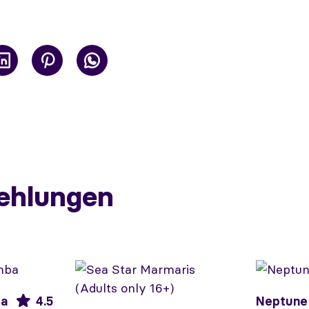
ehlungen
ba
4.5
Neptune