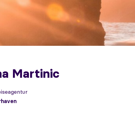
na Martinic
eiseagentur
rhaven