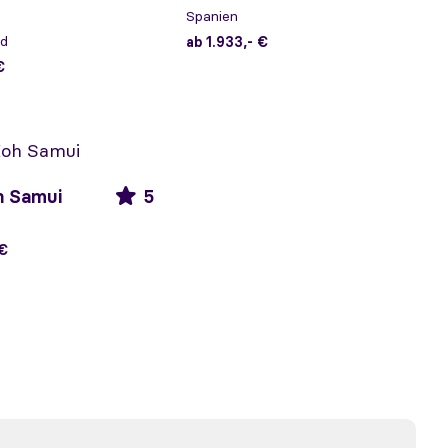
Spanien
nd
ab 1.933,- €
€
h Samui
5
 €