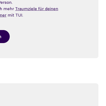
Person.
ch mehr
Traumziele für deinen
mer
mit TUI.
n