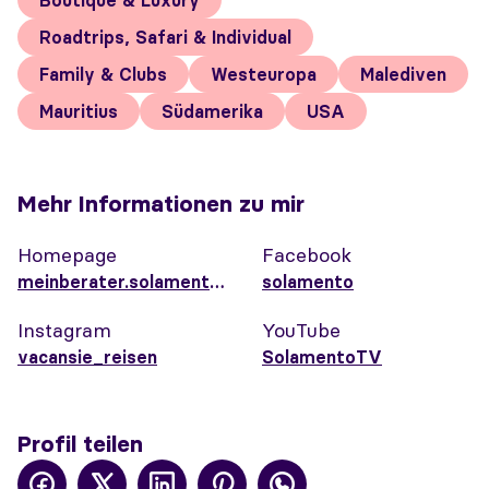
Boutique & Luxury
Roadtrips, Safari & Individual
Family & Clubs
Westeuropa
Malediven
Mauritius
Südamerika
USA
Mehr Informationen zu mir
Homepage
Facebook
meinberater.solamento.com/reginahafner
solamento
Instagram
YouTube
vacansie_reisen
SolamentoTV
Profil teilen