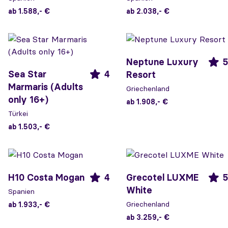
ab 1.588,- €
ab 2.038,- €
Neptune Luxury
5
Sea Star
4
Resort
Marmaris (Adults
Griechenland
only 16+)
ab 1.908,- €
Türkei
ab 1.503,- €
H10 Costa Mogan
4
Grecotel LUXME
5
White
Spanien
Griechenland
ab 1.933,- €
ab 3.259,- €