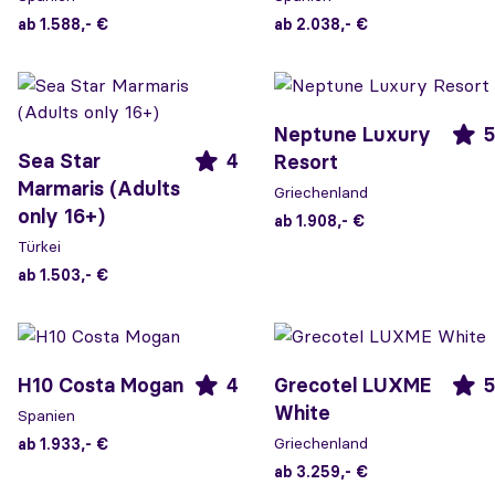
ab 1.588,- €
ab 2.038,- €
Neptune Luxury
5
Sea Star
4
Resort
Marmaris (Adults
Griechenland
only 16+)
ab 1.908,- €
Türkei
ab 1.503,- €
H10 Costa Mogan
4
Grecotel LUXME
5
White
Spanien
Griechenland
ab 1.933,- €
ab 3.259,- €