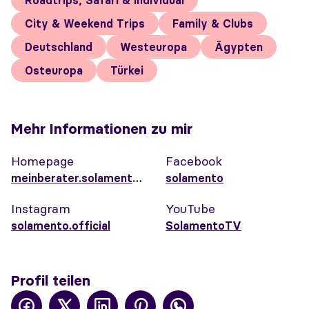
Roadtrips, Safari & Individual
City & Weekend Trips
Family & Clubs
Deutschland
Westeuropa
Ägypten
Osteuropa
Türkei
Mehr Informationen zu mir
Homepage
Facebook
meinberater.solamento.com/marinasemencenko
solamento
Instagram
YouTube
solamento.official
SolamentoTV
Profil teilen