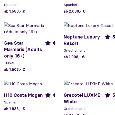
Spanien
Spanien
ab 1.588,- €
ab 2.038,- €
Neptune Luxury
5
Sea Star
4
Resort
Marmaris (Adults
Griechenland
only 16+)
ab 1.908,- €
Türkei
ab 1.503,- €
H10 Costa Mogan
4
Grecotel LUXME
5
White
Spanien
Griechenland
ab 1.933,- €