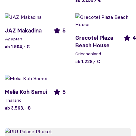
ab 3.259,- €
JAZ Makadina
5
Grecotel Plaza
4
Ägypten
Beach House
ab 1.904,- €
Griechenland
ab 1.228,- €
Melia Koh Samui
5
Thailand
ab 3.563,- €