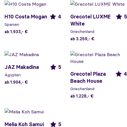
H10 Costa Mogan
4
Grecotel LUXME
5
White
Spanien
Griechenland
ab 1.933,- €
ab 3.259,- €
JAZ Makadina
5
Grecotel Plaza
4
Ägypten
Beach House
ab 1.904,- €
Griechenland
ab 1.228,- €
Melia Koh Samui
5