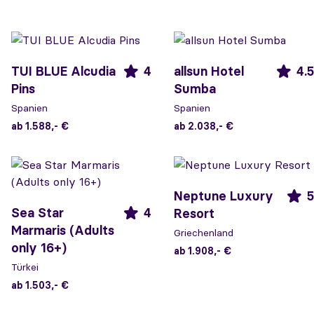
TUI BLUE Alcudia
4
allsun Hotel
4.5
Pins
Sumba
Spanien
Spanien
ab 1.588,- €
ab 2.038,- €
Neptune Luxury
5
Sea Star
4
Resort
Marmaris (Adults
Griechenland
only 16+)
ab 1.908,- €
Türkei
ab 1.503,- €