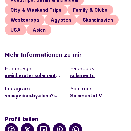
Roadtrips, Safari & Individual
City & Weekend Trips
Family & Clubs
Westeuropa
Ägypten
Skandinavien
USA
Asien
Mehr Informationen zu mir
Homepage
Facebook
meinberater.solamento.com/elenaeilhardt
solamento
Instagram
YouTube
vacayvibes.by.elena?igsh=MTJkcDdiNjV6MW93cw%3D%3D&utm_source=qr
SolamentoTV
Profil teilen