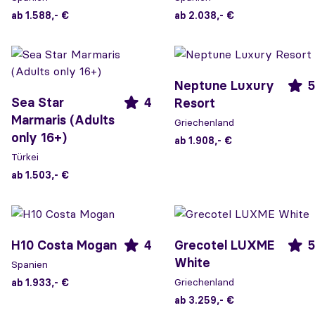
ab 1.588,- €
ab 2.038,- €
Neptune Luxury
5
Sea Star
4
Resort
Marmaris (Adults
Griechenland
only 16+)
ab 1.908,- €
Türkei
ab 1.503,- €
H10 Costa Mogan
4
Grecotel LUXME
5
White
Spanien
Griechenland
ab 1.933,- €
ab 3.259,- €